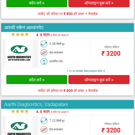
कॉल करें >
ऑनलाइन बुक करें >
मार्केट की कीमत पर
₹ 800
की बचत + कैशबैक
आरथी स्कैन अलवारपेट
★
★
★
★
★
4.0 स्टार
8 रेटिंग के आधार पे
5.58 किमी दूर
स्पेशल कीमत
₹
3200
होम कलेक्शन
प्रमाणित लैब
₹ 96 का कैशबैक लैब्सएडवाइजर वॉलेट में
कॉल करें >
ऑनलाइन बुक करें >
मार्केट की कीमत पर
₹ 800
की बचत + कैशबैक
Aarthi Diagnostics, Vadapalani
★
★
★
★
★
4.0 स्टार
4 रेटिंग के आधार पे
7.22 किमी दूर
स्पेशल कीमत
₹
3200
होम कलेक्शन