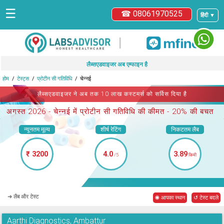
☰
☎ 08061970525
हिंदी ▼
|
लैब्सएडवाइजर अब एम्फाइन है
होम
टेस्ट्स
प्रोटीन सी गतिविधि
चेन्नई
लैब्सएडवाइजर ने अब तक 10 लाख कस्टमर्स को सर्विस दिया है
अगस्त 2026 -
चेन्नई में प्रोटीन सी गतिविधि
की कीमत - 20% की बचत
न्यूनतम मूल्य
शीर्ष रेटिंग
निकटतम लैब
₹ 3200
4.0
3.89
/5
किमी
➜ लैब और टेस्ट
◉ आपका स्थान
↺ टेस्ट बदले
Aarthi Diagnostics, Ambattur