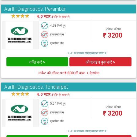
Aarthi Diagnostics, Perambur
★
★
★
★
★
4.0 स्टार
4 रेटिंग के आधार पे
4.89 किमी दूर
स्पेशल कीमत
₹
3200
होम कलेक्शन
प्रमाणित लैब
₹ 96 का कैशबैक लैब्सएडवाइजर वॉलेट में
कॉल करें >
ऑनलाइन बुक करें >
मार्केट की कीमत पर
₹ 800
की बचत + कैशबैक
Aarthi Diagnostics, Tondiarpet
★
★
★
★
★
4.0 स्टार
4 रेटिंग के आधार पे
5.31 किमी दूर
स्पेशल कीमत
₹
3200
होम कलेक्शन
प्रमाणित लैब
₹ 96 का कैशबैक लैब्सएडवाइजर वॉलेट में