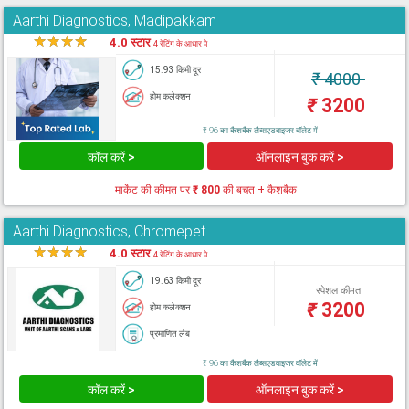
Aarthi Diagnostics, Madipakkam
★
★
★
★
★
4.0 स्टार
4 रेटिंग के आधार पे
15.93 किमी दूर
₹
4000
होम कलेक्शन
₹
3200
₹ 96 का कैशबैक लैब्सएडवाइजर वॉलेट में
कॉल करें >
ऑनलाइन बुक करें >
मार्केट की कीमत पर
₹ 800
की बचत + कैशबैक
Aarthi Diagnostics, Chromepet
★
★
★
★
★
4.0 स्टार
4 रेटिंग के आधार पे
19.63 किमी दूर
स्पेशल कीमत
₹
3200
होम कलेक्शन
प्रमाणित लैब
₹ 96 का कैशबैक लैब्सएडवाइजर वॉलेट में
कॉल करें >
ऑनलाइन बुक करें >