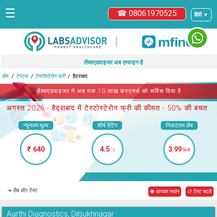
☰
☎ 08061970525
हिंदी ▼
|
लैब्सएडवाइजर अब एम्फाइन है
होम
टेस्ट्स
टेस्टोस्टेरोन फ्री
हैदराबाद
लैब्सएडवाइजर ने अब तक 10 लाख कस्टमर्स को सर्विस दिया है
अगस्त 2026 -
हैदराबाद में टेस्टोस्टेरोन फ्री
की कीमत - 50% की बचत
न्यूनतम मूल्य
शीर्ष रेटिंग
निकटतम लैब
₹ 640
4.5
3.99
/5
किमी
➜ लैब और टेस्ट
◉ आपका स्थान
↺ टेस्ट बदले
Aarthi Diagnostics, Dilsukhnagar