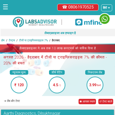
☰
☎ 08061970525
हिंदी ▼
|
लैब्सएडवाइजर अब एम्फाइन है
होम
टेस्ट्स
टीजी या ट्राइग्लिसराइड्स 7%
हैदराबाद
लैब्सएडवाइजर ने अब तक 10 लाख कस्टमर्स को सर्विस दिया है
अगस्त 2026 -
हैदराबाद में टीजी या ट्राइग्लिसराइड्स 7%
की कीमत -
20% की बचत
न्यूनतम मूल्य
शीर्ष रेटिंग
निकटतम लैब
₹ 120
4.5
3.99
/5
किमी
➜ लैब और टेस्ट
◉ आपका स्थान
↺ टेस्ट बदले
Aarthi Diagnostics, Dilsukhnagar