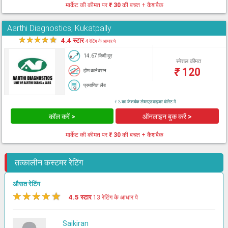
मार्केट की कीमत पर
₹ 30
की बचत + कैशबैक
Aarthi Diagnostics, Kukatpally
★
★
★
★
★
4.4 स्टार
4 रेटिंग के आधार पे
14.67 किमी दूर
स्पेशल कीमत
₹
120
होम कलेक्शन
प्रमाणित लैब
₹ 3 का कैशबैक लैब्सएडवाइजर वॉलेट में
कॉल करें >
ऑनलाइन बुक करें >
मार्केट की कीमत पर
₹ 30
की बचत + कैशबैक
तत्कालीन कस्टमर रेटिंग
औसत रेटिंग
★
★
★
★
★
4.5 स्टार
13 रेटिंग के आधार पे
Saikiran