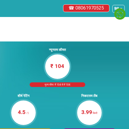
☎ 08061970525
हिंदी ▼
न्यूनतम कीमत
₹ 104
मूल्य सीमा: ₹ 104 से ₹ 104
शीर्ष रेटिंग
निकटतम लैब
4.5
3.99
/5
किमी