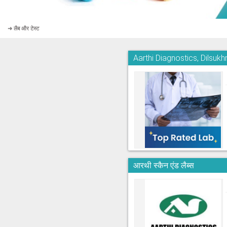
➜ लैब और टेस्ट
Aarthi Diagnostics, Dilsuk
आरथी स्कैन एंड लैब्स