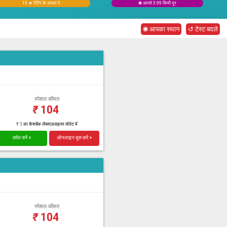
13 ★ रेटिंग के आधार पे
◉ आपसे 3.99 किमी दूर
◉ आपका स्थान
↺ टेस्ट बदले
स्पेशल कीमत
₹
104
₹ 3 का कैशबैक लैब्सएडवाइजर वॉलेट में
कॉल करें >
ऑनलाइन बुक करें >
स्पेशल कीमत
₹
104