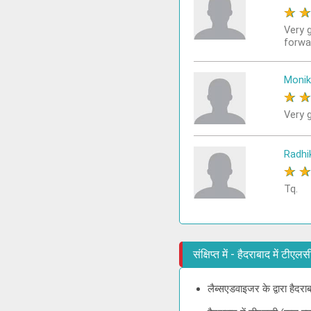
★
Very 
forwa
Monik
★
Very g
Radhi
★
Tq.
संक्षिप्त में - हैदराबाद में ट
लैब्सएडवाइजर के द्वारा हैदर