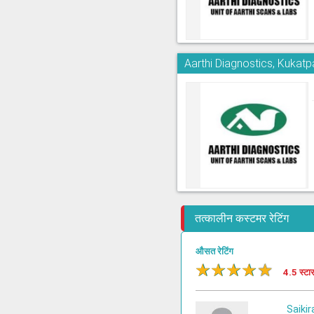
Aarthi Diagnostics, Kukatpa
तत्कालीन कस्टमर रेटिंग
औसत रेटिंग
★
★
★
★
★
4.5 स्टा
Saikir