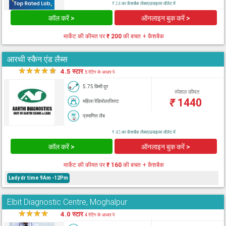
₹ 24 का कैशबैक लैब्सएडवाइजर वॉलेट में
कॉल करें >
ऑनलाइन बुक करें >
मार्केट की कीमत पर
₹ 200
की बचत + कैशबैक
आरथी स्कैन एंड लैब्स
★
★
★
★
★
4.5 स्टार
5 रेटिंग के आधार पे
5.75 किमी दूर
स्पेशल कीमत
₹
1440
महिला रेडियोलाजिस्ट
प्रमाणित लैब
₹ 43 का कैशबैक लैब्सएडवाइजर वॉलेट में
कॉल करें >
ऑनलाइन बुक करें >
मार्केट की कीमत पर
₹ 160
की बचत + कैशबैक
Lady dr time 9Am -12Pm
Elbit Diagnostic Centre, Moghalpur
★
★
★
★
★
4.0 स्टार
4 रेटिंग के आधार पे