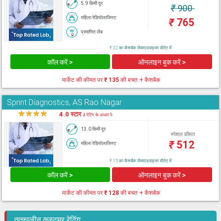
5.9 किमी दूर
₹
900
महिला रेडियोलाजिस्ट
₹
765
प्रमाणित लैब
₹ 22 का कैशबैक लैब्सएडवाइजर वॉलेट में
कॉल करें >
ऑनलाइन बुक करें >
मार्केट की कीमत पर
₹ 135
की बचत + कैशबैक
Sprint Diagnostics, AS Rao Nagar
★
★
★
★
★
4.0 स्टार
4 रेटिंग के आधार पे
13.0 किमी दूर
स्पेशल कीमत
₹
512
महिला रेडियोलाजिस्ट
₹ 15 का कैशबैक लैब्सएडवाइजर वॉलेट में
कॉल करें >
ऑनलाइन बुक करें >
मार्केट की कीमत पर
₹ 128
की बचत + कैशबैक
तत्कालीन कस्टमर रेटिंग