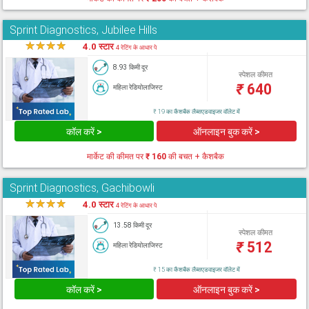
Sprint Diagnostics, Jubilee Hills
★
★
★
★
★
4.0 स्टार
4 रेटिंग के आधार पे
8.93 किमी दूर
स्पेशल कीमत
₹
640
महिला रेडियोलाजिस्ट
₹ 19 का कैशबैक लैब्सएडवाइजर वॉलेट में
कॉल करें >
ऑनलाइन बुक करें >
मार्केट की कीमत पर
₹ 160
की बचत + कैशबैक
Sprint Diagnostics, Gachibowli
★
★
★
★
★
4.0 स्टार
4 रेटिंग के आधार पे
13.58 किमी दूर
स्पेशल कीमत
₹
512
महिला रेडियोलाजिस्ट
₹ 15 का कैशबैक लैब्सएडवाइजर वॉलेट में
कॉल करें >
ऑनलाइन बुक करें >