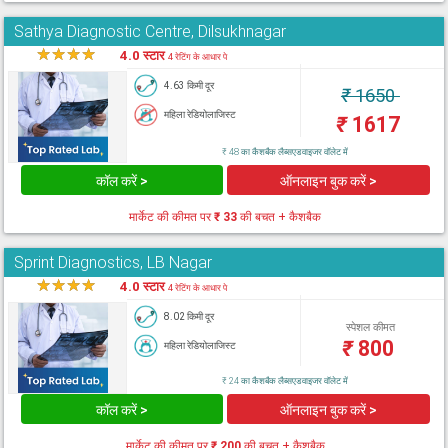
Sathya Diagnostic Centre, Dilsukhnagar
★
★
★
★
★
4.0 स्टार
4 रेटिंग के आधार पे
4.63 किमी दूर
₹
1650
महिला रेडियोलाजिस्ट
₹
1617
₹ 48 का कैशबैक लैब्सएडवाइजर वॉलेट में
कॉल करें >
ऑनलाइन बुक करें >
मार्केट की कीमत पर
₹ 33
की बचत + कैशबैक
Sprint Diagnostics, LB Nagar
★
★
★
★
★
4.0 स्टार
4 रेटिंग के आधार पे
8.02 किमी दूर
स्पेशल कीमत
₹
800
महिला रेडियोलाजिस्ट
₹ 24 का कैशबैक लैब्सएडवाइजर वॉलेट में
कॉल करें >
ऑनलाइन बुक करें >
मार्केट की कीमत पर
₹ 200
की बचत + कैशबैक