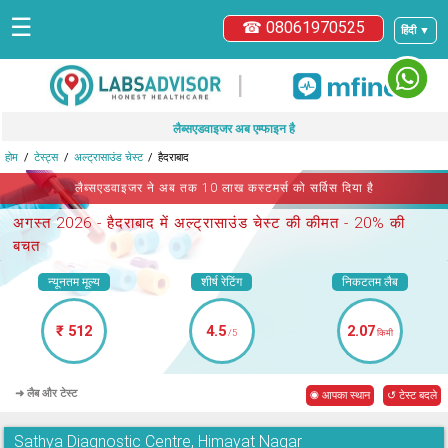
☰
☎ 08061970525
हिंदी ▼
|
लैब्सएडवाइजर अब एम्फाइन है
होम
टेस्ट्स
अल्ट्रासाउंड चेस्ट
हैदराबाद
लैब्सएडवाइजर ने अब तक 10 लाख कस्टमर्स को सर्विस दिया है
अगस्त 2026 -
हैदराबाद में अल्ट्रासाउंड चेस्ट
की कीमत - 20% की
बचत
न्यूनतम मूल्य
शीर्ष रेटिंग
निकटतम लैब
₹ 512
4.5
2.07
/5
किमी
➜ लैब और टेस्ट
◉ आपका स्थान
↺ टेस्ट बदले
Sathya Diagnostic Centre, Himayat Nagar