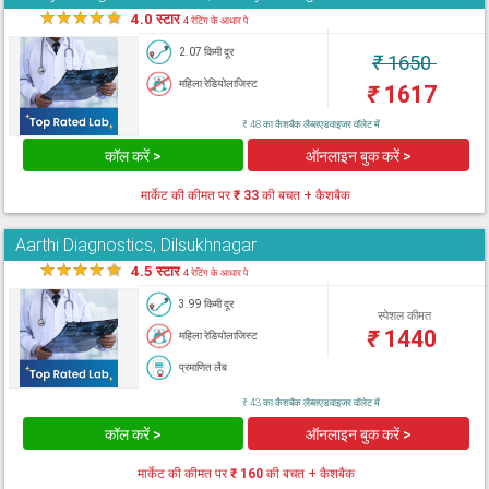
★
★
★
★
★
4.0 स्टार
4 रेटिंग के आधार पे
2.07 किमी दूर
₹
1650
महिला रेडियोलाजिस्ट
₹
1617
₹ 48 का कैशबैक लैब्सएडवाइजर वॉलेट में
कॉल करें >
ऑनलाइन बुक करें >
मार्केट की कीमत पर
₹ 33
की बचत + कैशबैक
Aarthi Diagnostics, Dilsukhnagar
★
★
★
★
★
4.5 स्टार
4 रेटिंग के आधार पे
3.99 किमी दूर
स्पेशल कीमत
₹
1440
महिला रेडियोलाजिस्ट
प्रमाणित लैब
₹ 43 का कैशबैक लैब्सएडवाइजर वॉलेट में
कॉल करें >
ऑनलाइन बुक करें >
मार्केट की कीमत पर
₹ 160
की बचत + कैशबैक