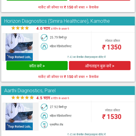
मार्केट की कीमत पर
₹ 150
की बचत + कैशबैक
Horizon Diagnostics (Simira Healthcare), Kamothe
★
★
★
★
★
4.0 स्टार
4 रेटिंग के आधार पे
25.79 किमी दूर
स्पेशल कीमत
₹
1350
महिला रेडियोलाजिस्ट
₹ 40 का कैशबैक लैब्सएडवाइजर वॉलेट में
कॉल करें >
ऑनलाइन बुक करें >
मार्केट की कीमत पर
₹ 150
की बचत + कैशबैक
Aarthi Diagnostics, Parel
★
★
★
★
★
4.5 स्टार
4 रेटिंग के आधार पे
27.92 किमी दूर
स्पेशल कीमत
₹
1530
महिला रेडियोलाजिस्ट
प्रमाणित लैब
₹ 45 का कैशबैक लैब्सएडवाइजर वॉलेट में