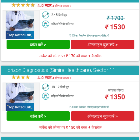
★
★
★
★
★
4.0 स्टार
4 रेटिंग के आधार पे
2.48 किमी दूर
₹
1700
महिला रेडियोलाजिस्ट
₹
1530
₹ 45 का कैशबैक लैब्सएडवाइजर वॉलेट में
कॉल करें >
ऑनलाइन बुक करें >
मार्केट की कीमत पर
₹ 170
की बचत + कैशबैक
Horizon Diagnostics (Simira Healthcare), Sector-11
★
★
★
★
★
4.0 स्टार
4 रेटिंग के आधार पे
18.12 किमी दूर
स्पेशल कीमत
₹
1350
महिला रेडियोलाजिस्ट
₹ 40 का कैशबैक लैब्सएडवाइजर वॉलेट में
कॉल करें >
ऑनलाइन बुक करें >
मार्केट की कीमत पर
₹ 150
की बचत + कैशबैक