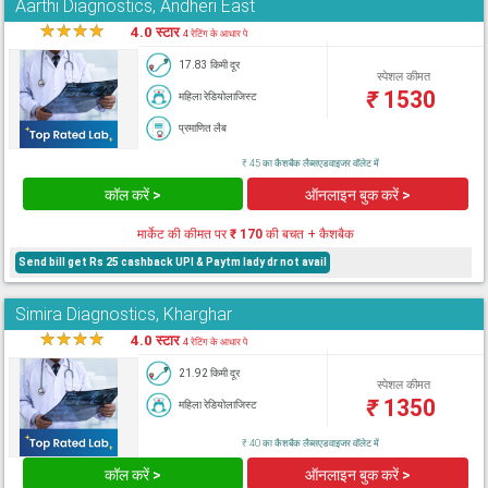
Aarthi Diagnostics, Andheri East
★
★
★
★
★
4.0 स्टार
4 रेटिंग के आधार पे
17.83 किमी दूर
स्पेशल कीमत
₹
1530
महिला रेडियोलाजिस्ट
प्रमाणित लैब
₹ 45 का कैशबैक लैब्सएडवाइजर वॉलेट में
कॉल करें >
ऑनलाइन बुक करें >
मार्केट की कीमत पर
₹ 170
की बचत + कैशबैक
Send bill get Rs 25 cashback UPI & Paytm lady dr not avail
Simira Diagnostics, Kharghar
★
★
★
★
★
4.0 स्टार
4 रेटिंग के आधार पे
21.92 किमी दूर
स्पेशल कीमत
₹
1350
महिला रेडियोलाजिस्ट
₹ 40 का कैशबैक लैब्सएडवाइजर वॉलेट में
कॉल करें >
ऑनलाइन बुक करें >