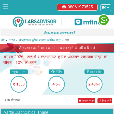
☰
☎ 08061970525
हिंदी ▼
|
लैब्सएडवाइजर अब एम्फाइन है
होम
टेस्ट्स
अल्ट्रासाउंड कूपिक अध्ययन एकाधिक यात्रा
ठाणे
लैब्सएडवाइजर ने अब तक 10 लाख कस्टमर्स को सर्विस दिया है
अगस्त 2026 -
ठाणे में अल्ट्रासाउंड कूपिक अध्ययन एकाधिक यात्रा
की
कीमत - 10% की बचत
न्यूनतम मूल्य
शीर्ष रेटिंग
निकटतम लैब
₹ 1350
4.5
2.48
/5
किमी
➜ लैब और टेस्ट
◉ आपका स्थान
↺ टेस्ट बदले
Aarthi Diagnostics, Thane