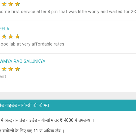
★
★
★
★
come first service after 8 pm that was little worry and waited for 2
EELA
★
★
★
★
good lab at very affordable rates
OWMYA RAO SALUNKYA
★
★
★
★
ent
रासाउंड गाइडेड बायोप्सी की कीमत
ई में अल्ट्रासाउंड गाइडेड बायोप्सी मात्र ₹ 4000 में उपलब्ध ।
डेड बायोप्सी के लिए पाए 11 से अधिक लैब ।