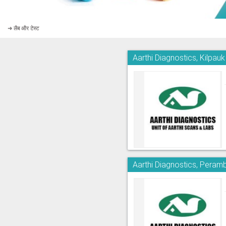
➜ लैब और टेस्ट
Aarthi Diagnostics, Kilpauk
Aarthi Diagnostics, Peram