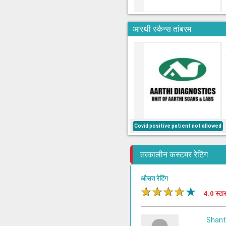
आरथी स्कैन्स तांबरम
Covid positive patient not allowed
तत्कालीन कस्टमर रेटिंग
औसत रेटिंग
★
★
★
★
★
4.0 स्टा
Shant