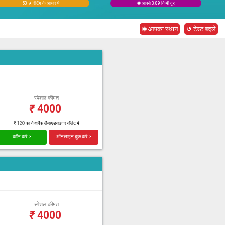
53 ★ रेटिंग के आधार पे
◉ आपसे 3.89 किमी दूर
◉ आपका स्थान
↺ टेस्ट बदले
स्पेशल कीमत
₹
4000
₹ 120 का कैशबैक लैब्सएडवाइजर वॉलेट में
कॉल करें >
ऑनलाइन बुक करें >
स्पेशल कीमत
₹
4000