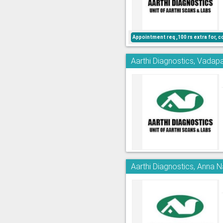
Appointment req ,100 rs extra for, c
Aarthi Diagnostics, Vadapa
Aarthi Diagnostics, Anna 