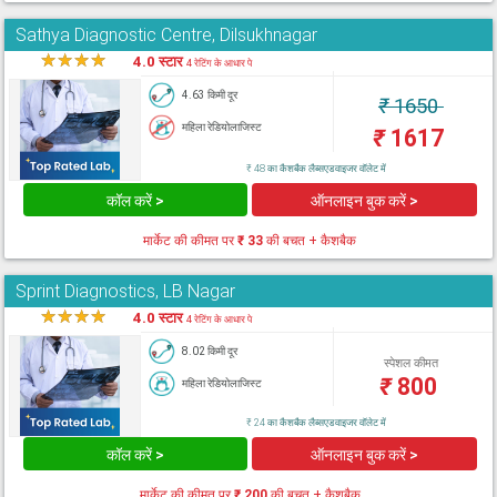
Sathya Diagnostic Centre, Dilsukhnagar
★
★
★
★
★
4.0 स्टार
4 रेटिंग के आधार पे
4.63 किमी दूर
₹
1650
महिला रेडियोलाजिस्ट
₹
1617
₹ 48 का कैशबैक लैब्सएडवाइजर वॉलेट में
कॉल करें >
ऑनलाइन बुक करें >
मार्केट की कीमत पर
₹ 33
की बचत + कैशबैक
Sprint Diagnostics, LB Nagar
★
★
★
★
★
4.0 स्टार
4 रेटिंग के आधार पे
8.02 किमी दूर
स्पेशल कीमत
₹
800
महिला रेडियोलाजिस्ट
₹ 24 का कैशबैक लैब्सएडवाइजर वॉलेट में
कॉल करें >
ऑनलाइन बुक करें >
मार्केट की कीमत पर
₹ 200
की बचत + कैशबैक