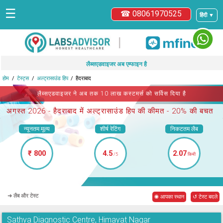
☰
☎ 08061970525
हिंदी ▼
|
लैब्सएडवाइजर अब एम्फाइन है
होम
टेस्ट्स
अल्ट्रासाउंड हिप
हैदराबाद
लैब्सएडवाइजर ने अब तक 10 लाख कस्टमर्स को सर्विस दिया है
अगस्त 2026 -
हैदराबाद में अल्ट्रासाउंड हिप
की कीमत - 20% की बचत
न्यूनतम मूल्य
शीर्ष रेटिंग
निकटतम लैब
₹ 800
4.5
2.07
/5
किमी
➜ लैब और टेस्ट
◉ आपका स्थान
↺ टेस्ट बदले
Sathya Diagnostic Centre, Himayat Nagar