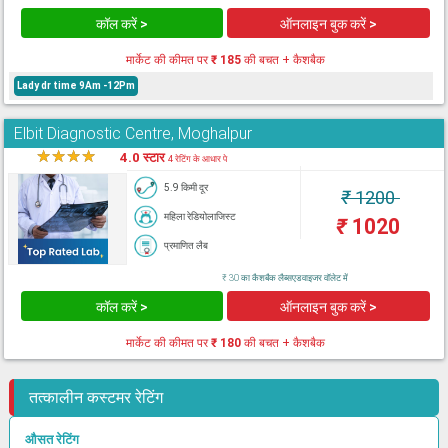
कॉल करें >
ऑनलाइन बुक करें >
मार्केट की कीमत पर
₹ 185
की बचत + कैशबैक
Lady dr time 9Am -12Pm
Elbit Diagnostic Centre, Moghalpur
★
★
★
★
★
4.0 स्टार
4 रेटिंग के आधार पे
5.9 किमी दूर
₹
1200
महिला रेडियोलाजिस्ट
₹
1020
प्रमाणित लैब
₹ 30 का कैशबैक लैब्सएडवाइजर वॉलेट में
कॉल करें >
ऑनलाइन बुक करें >
मार्केट की कीमत पर
₹ 180
की बचत + कैशबैक
तत्कालीन कस्टमर रेटिंग
औसत रेटिंग