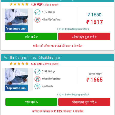
★
★
★
★
★
4.0 स्टार
4 रेटिंग के आधार पे
2.07 किमी दूर
₹
1650
महिला रेडियोलाजिस्ट
₹
1617
₹ 48 का कैशबैक लैब्सएडवाइजर वॉलेट में
कॉल करें >
ऑनलाइन बुक करें >
मार्केट की कीमत पर
₹ 33
की बचत + कैशबैक
Aarthi Diagnostics, Dilsukhnagar
★
★
★
★
★
4.5 स्टार
4 रेटिंग के आधार पे
3.99 किमी दूर
स्पेशल कीमत
₹
1665
महिला रेडियोलाजिस्ट
प्रमाणित लैब
₹ 49 का कैशबैक लैब्सएडवाइजर वॉलेट में
कॉल करें >
ऑनलाइन बुक करें >
मार्केट की कीमत पर
₹ 185
की बचत + कैशबैक