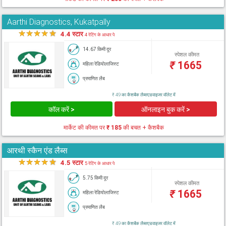
Aarthi Diagnostics, Kukatpally
★
★
★
★
★
4.4 स्टार
4 रेटिंग के आधार पे
14.67 किमी दूर
स्पेशल कीमत
₹
1665
महिला रेडियोलाजिस्ट
प्रमाणित लैब
₹ 49 का कैशबैक लैब्सएडवाइजर वॉलेट में
कॉल करें >
ऑनलाइन बुक करें >
मार्केट की कीमत पर
₹ 185
की बचत + कैशबैक
आरथी स्कैन एंड लैब्स
★
★
★
★
★
4.5 स्टार
5 रेटिंग के आधार पे
5.75 किमी दूर
स्पेशल कीमत
₹
1665
महिला रेडियोलाजिस्ट
प्रमाणित लैब
₹ 49 का कैशबैक लैब्सएडवाइजर वॉलेट में