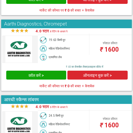
मार्केट की कीमत पर
₹ 0
की बचत + कैशबैक
Aarthi Diagnostics, Chromepet
★
★
★
★
★
4.0 स्टार
4 रेटिंग के आधार पे
19.63 किमी दूर
स्पेशल कीमत
₹
1600
महिला रेडियोलाजिस्ट
प्रमाणित लैब
₹ 48 का कैशबैक लैब्सएडवाइजर वॉलेट में
कॉल करें >
ऑनलाइन बुक करें >
मार्केट की कीमत पर
₹ 0
की बचत + कैशबैक
आरथी स्कैन्स तांबरम
★
★
★
★
★
4.0 स्टार
6 रेटिंग के आधार पे
24.5 किमी दूर
स्पेशल कीमत
₹
1600
महिला रेडियोलाजिस्ट
प्रमाणित लैब