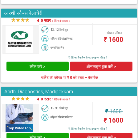
आरथी स्कैन्स वेलाचेरी
★
★
★
★
★
4.0 स्टार
4 रेटिंग के आधार पे
13.12 किमी दूर
स्पेशल कीमत
₹
1600
महिला रेडियोलाजिस्ट
प्रमाणित लैब
₹ 48 का कैशबैक लैब्सएडवाइजर वॉलेट में
कॉल करें >
ऑनलाइन बुक करें >
मार्केट की कीमत पर
₹ 0
की बचत + कैशबैक
Aarthi Diagnostics, Madipakkam
★
★
★
★
★
4.0 स्टार
4 रेटिंग के आधार पे
15.93 किमी दूर
₹
1600
महिला रेडियोलाजिस्ट
₹
1600
₹ 48 का कैशबैक लैब्सएडवाइजर वॉलेट में
कॉल करें >
ऑनलाइन बुक करें >