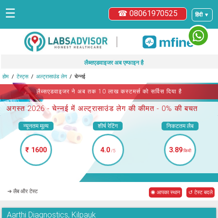
☰
☎ 08061970525
हिंदी ▼
|
लैब्सएडवाइजर अब एम्फाइन है
होम
टेस्ट्स
अल्ट्रासाउंड लेग
चेन्नई
लैब्सएडवाइजर ने अब तक 10 लाख कस्टमर्स को सर्विस दिया है
अगस्त 2026 -
चेन्नई में अल्ट्रासाउंड लेग
की कीमत - 0% की बचत
न्यूनतम मूल्य
शीर्ष रेटिंग
निकटतम लैब
₹ 1600
4.0
3.89
/5
किमी
➜ लैब और टेस्ट
◉ आपका स्थान
↺ टेस्ट बदले
Aarthi Diagnostics, Kilpauk