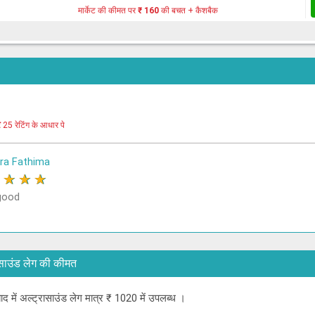
मार्केट की कीमत पर
₹ 160
की बचत + कैशबैक
र
25 रेटिंग के आधार पे
a Fathima
★
★
★
★
good
ट्रासाउंड लेग की कीमत
बाद में अल्ट्रासाउंड लेग मात्र ₹ 1020 में उपलब्ध ।