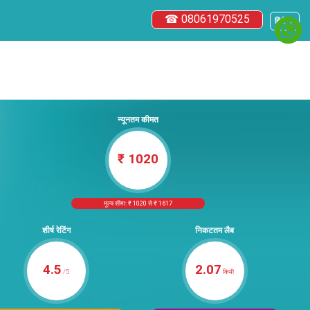
☎ 08061970525
हिंदी ▼
न्यूनतम कीमत
₹ 1020
मूल्य सीमा: ₹ 1020 से ₹ 1617
शीर्ष रेटिंग
निकटतम लैब
4.5
2.07
/5
किमी