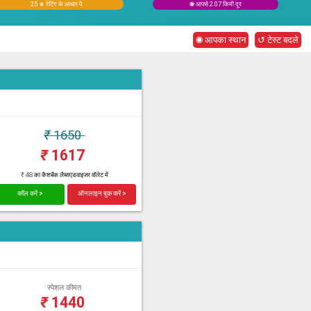
25 ★ रेटिंग के आधार पे
◉ आपसे 2.07 किमी दूर
◉ आपका स्थान
↺ टेस्ट बदले
₹
1650
₹
1617
₹ 48 का कैशबैक लैब्सएडवाइजर वॉलेट में
कॉल करें >
ऑनलाइन बुक करें >
स्पेशल कीमत
₹
1440