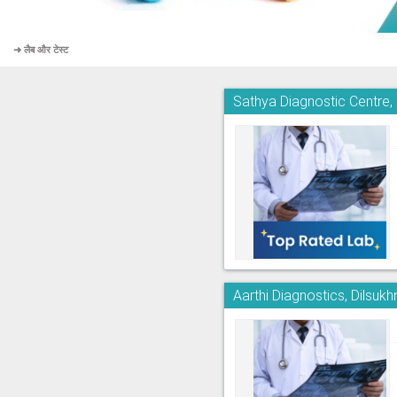
➜ लैब और टेस्ट
Sathya Diagnostic Centre
Aarthi Diagnostics, Dilsuk