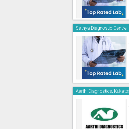
Sathya Diagnostic Centre,
Aarthi Diagnostics, Kukatpa