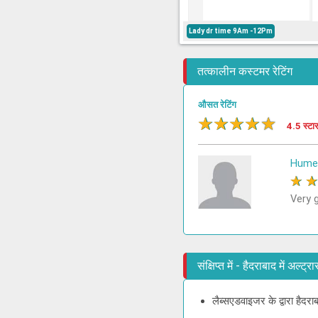
Lady dr time 9Am -12Pm
तत्कालीन कस्टमर रेटिंग
औसत रेटिंग
★
★
★
★
★
4.5 स्टा
Humer
★
Very 
संक्षिप्त में - हैदराबाद में अल्
लैब्सएडवाइजर के द्वारा हैदरा