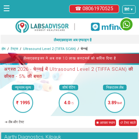
☰
☎ 08061970525
हिंदी ▼
|
लैब्सएडवाइजर अब एम्फाइन है
होम
टेस्ट्स
Ultrasound Level 2 (TIFFA SCAN)
चेन्नई
लैब्सएडवाइजर ने अब तक 10 लाख कस्टमर्स को सर्विस दिया है
अगस्त 2026 -
चेन्नई में Ultrasound Level 2 (TIFFA SCAN)
की
कीमत - 5% की बचत
न्यूनतम मूल्य
शीर्ष रेटिंग
निकटतम लैब
₹ 1995
4.0
3.89
/5
किमी
➜ लैब और टेस्ट
◉ आपका स्थान
↺ टेस्ट बदले
Aarthi Diagnostics, Kilpauk