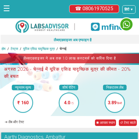
☰
☎ 08061970525
हिंदी ▼
|
लैब्सएडवाइजर अब एम्फाइन है
होम
टेस्ट्स
यूरिक एसिड यादृच्छिक मूत्र
चेन्नई
लैब्सएडवाइजर ने अब तक 10 लाख कस्टमर्स को सर्विस दिया है
अगस्त 2026 -
चेन्नई में यूरिक एसिड यादृच्छिक मूत्र
की कीमत - 20%
की बचत
न्यूनतम मूल्य
शीर्ष रेटिंग
निकटतम लैब
₹ 160
4.0
3.89
/5
किमी
➜ लैब और टेस्ट
◉ आपका स्थान
↺ टेस्ट बदले
Aarthi Diagnostics, Ambattur