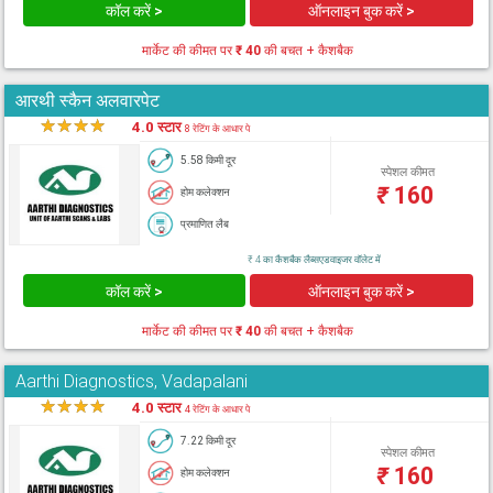
कॉल करें >
ऑनलाइन बुक करें >
मार्केट की कीमत पर
₹ 40
की बचत + कैशबैक
आरथी स्कैन अलवारपेट
★
★
★
★
★
4.0 स्टार
8 रेटिंग के आधार पे
5.58 किमी दूर
स्पेशल कीमत
₹
160
होम कलेक्शन
प्रमाणित लैब
₹ 4 का कैशबैक लैब्सएडवाइजर वॉलेट में
कॉल करें >
ऑनलाइन बुक करें >
मार्केट की कीमत पर
₹ 40
की बचत + कैशबैक
Aarthi Diagnostics, Vadapalani
★
★
★
★
★
4.0 स्टार
4 रेटिंग के आधार पे
7.22 किमी दूर
स्पेशल कीमत
₹
160
होम कलेक्शन