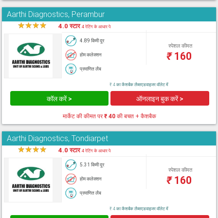
Aarthi Diagnostics, Perambur
★
★
★
★
★
4.0 स्टार
4 रेटिंग के आधार पे
4.89 किमी दूर
स्पेशल कीमत
₹
160
होम कलेक्शन
प्रमाणित लैब
₹ 4 का कैशबैक लैब्सएडवाइजर वॉलेट में
कॉल करें >
ऑनलाइन बुक करें >
मार्केट की कीमत पर
₹ 40
की बचत + कैशबैक
Aarthi Diagnostics, Tondiarpet
★
★
★
★
★
4.0 स्टार
4 रेटिंग के आधार पे
5.31 किमी दूर
स्पेशल कीमत
₹
160
होम कलेक्शन
प्रमाणित लैब
₹ 4 का कैशबैक लैब्सएडवाइजर वॉलेट में