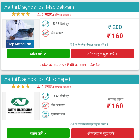
Aarthi Diagnostics, Madipakkam
★
★
★
★
★
4.0 स्टार
4 रेटिंग के आधार पे
15.93 किमी दूर
₹
200
होम कलेक्शन
₹
160
₹ 4 का कैशबैक लैब्सएडवाइजर वॉलेट में
कॉल करें >
ऑनलाइन बुक करें >
मार्केट की कीमत पर
₹ 40
की बचत + कैशबैक
Aarthi Diagnostics, Chromepet
★
★
★
★
★
4.0 स्टार
4 रेटिंग के आधार पे
19.63 किमी दूर
स्पेशल कीमत
₹
160
होम कलेक्शन
प्रमाणित लैब
₹ 4 का कैशबैक लैब्सएडवाइजर वॉलेट में
कॉल करें >
ऑनलाइन बुक करें >