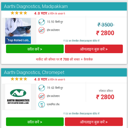
Aarthi Diagnostics, Madipakkam
★
★
★
★
★
4.0 स्टार
4 रेटिंग के आधार पे
15.93 किमी दूर
₹
3500
होम कलेक्शन
₹
2800
₹ 84 का कैशबैक लैब्सएडवाइजर वॉलेट में
कॉल करें >
ऑनलाइन बुक करें >
मार्केट की कीमत पर
₹ 700
की बचत + कैशबैक
Aarthi Diagnostics, Chromepet
★
★
★
★
★
4.0 स्टार
4 रेटिंग के आधार पे
19.63 किमी दूर
स्पेशल कीमत
₹
2800
होम कलेक्शन
प्रमाणित लैब
₹ 84 का कैशबैक लैब्सएडवाइजर वॉलेट में
कॉल करें >
ऑनलाइन बुक करें >