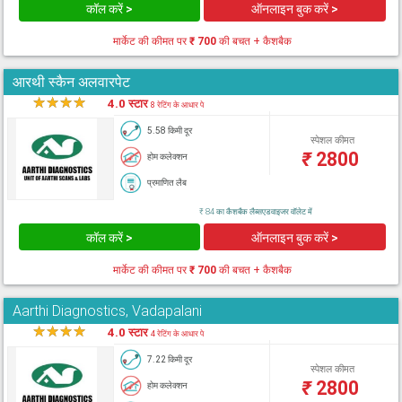
कॉल करें >
ऑनलाइन बुक करें >
मार्केट की कीमत पर
₹ 700
की बचत + कैशबैक
आरथी स्कैन अलवारपेट
★
★
★
★
★
4.0 स्टार
8 रेटिंग के आधार पे
5.58 किमी दूर
स्पेशल कीमत
₹
2800
होम कलेक्शन
प्रमाणित लैब
₹ 84 का कैशबैक लैब्सएडवाइजर वॉलेट में
कॉल करें >
ऑनलाइन बुक करें >
मार्केट की कीमत पर
₹ 700
की बचत + कैशबैक
Aarthi Diagnostics, Vadapalani
★
★
★
★
★
4.0 स्टार
4 रेटिंग के आधार पे
7.22 किमी दूर
स्पेशल कीमत
₹
2800
होम कलेक्शन