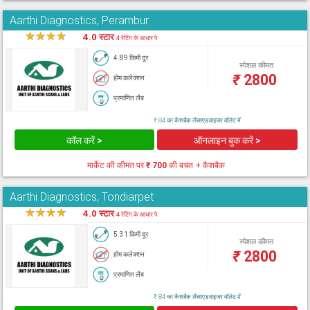
Aarthi Diagnostics, Perambur
★
★
★
★
★
4.0 स्टार
4 रेटिंग के आधार पे
4.89 किमी दूर
स्पेशल कीमत
₹
2800
होम कलेक्शन
प्रमाणित लैब
₹ 84 का कैशबैक लैब्सएडवाइजर वॉलेट में
कॉल करें >
ऑनलाइन बुक करें >
मार्केट की कीमत पर
₹ 700
की बचत + कैशबैक
Aarthi Diagnostics, Tondiarpet
★
★
★
★
★
4.0 स्टार
4 रेटिंग के आधार पे
5.31 किमी दूर
स्पेशल कीमत
₹
2800
होम कलेक्शन
प्रमाणित लैब
₹ 84 का कैशबैक लैब्सएडवाइजर वॉलेट में