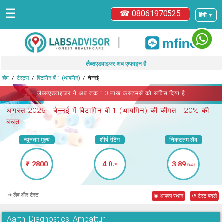
☰
☎ 08061970525
हिंदी ▼
|
लैब्सएडवाइजर अब एम्फाइन है
होम
टेस्ट्स
विटामिन बी 1 (थायमिन)
चेन्नई
लैब्सएडवाइजर ने अब तक 10 लाख कस्टमर्स को सर्विस दिया है
अगस्त 2026 -
चेन्नई में विटामिन बी 1 (थायमिन)
की कीमत - 20% की
बचत
न्यूनतम मूल्य
शीर्ष रेटिंग
निकटतम लैब
₹ 2800
4.0
3.89
/5
किमी
➜ लैब और टेस्ट
◉ आपका स्थान
↺ टेस्ट बदले
Aarthi Diagnostics, Ambattur