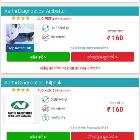
Aarthi Diagnostics, Ambattur
★
★
★
★
★
4.0 स्टार
4 रेटिंग के आधार पे
14.35 किमी दूर
स्पेशल कीमत
₹
160
होम कलेक्शन
₹ 4 का कैशबैक लैब्सएडवाइजर वॉलेट में
कॉल करें >
ऑनलाइन बुक करें >
मार्केट की कीमत पर
₹ 40
की बचत + कैशबैक
Aarthi Diagnostics, Kilpauk
★
★
★
★
★
4.0 स्टार
4 रेटिंग के आधार पे
3.89 किमी दूर
स्पेशल कीमत
₹
160
होम कलेक्शन
प्रमाणित लैब
₹ 4 का कैशबैक लैब्सएडवाइजर वॉलेट में
कॉल करें >
ऑनलाइन बुक करें >