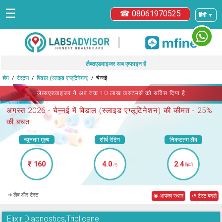
☰
☎ 08061970525
हिंदी ▼
|
लैब्सएडवाइजर अब एम्फाइन है
होम
टेस्ट्स
विडाल (स्लाइड एग्लूटिनेशन)
चेन्नई
लैब्सएडवाइजर ने अब तक 10 लाख कस्टमर्स को सर्विस दिया है
अगस्त 2026 -
चेन्नई में विडाल (स्लाइड एग्लूटिनेशन)
की कीमत - 25%
की बचत
न्यूनतम मूल्य
शीर्ष रेटिंग
निकटतम लैब
₹ 160
4.0
2.4
/5
किमी
➜ लैब और टेस्ट
◉ आपका स्थान
↺ टेस्ट बदले
Elixir Diagnostics,Triplicane