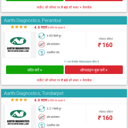
मार्केट की कीमत पर
₹ 40
की बचत + कैशबैक
Aarthi Diagnostics, Perambur
★
★
★
★
★
4.0 स्टार
4 रेटिंग के आधार पे
4.89 किमी दूर
स्पेशल कीमत
₹
160
होम कलेक्शन
प्रमाणित लैब
₹ 4 का कैशबैक लैब्सएडवाइजर वॉलेट में
कॉल करें >
ऑनलाइन बुक करें >
मार्केट की कीमत पर
₹ 40
की बचत + कैशबैक
Aarthi Diagnostics, Tondiarpet
★
★
★
★
★
4.0 स्टार
4 रेटिंग के आधार पे
5.31 किमी दूर
स्पेशल कीमत
₹
160
होम कलेक्शन
प्रमाणित लैब