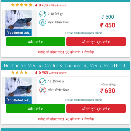
★
★
★
★
★
4.0 स्टार
4 रेटिंग के आधार पे
2.48 किमी दूर
₹
500
महिला रेडियोलाजिस्ट
₹
450
₹ 13 का कैशबैक लैब्सएडवाइजर वॉलेट में
कॉल करें >
ऑनलाइन बुक करें >
मार्केट की कीमत पर
₹ 50
की बचत + कैशबैक
Healthcare Medical Centre & Diagnostics, Meera Road East
★
★
★
★
★
4.0 स्टार
4 रेटिंग के आधार पे
13.25 किमी दूर
स्पेशल कीमत
₹
630
महिला रेडियोलाजिस्ट
₹ 18 का कैशबैक लैब्सएडवाइजर वॉलेट में
कॉल करें >
ऑनलाइन बुक करें >
मार्केट की कीमत पर
₹ 70
की बचत + कैशबैक