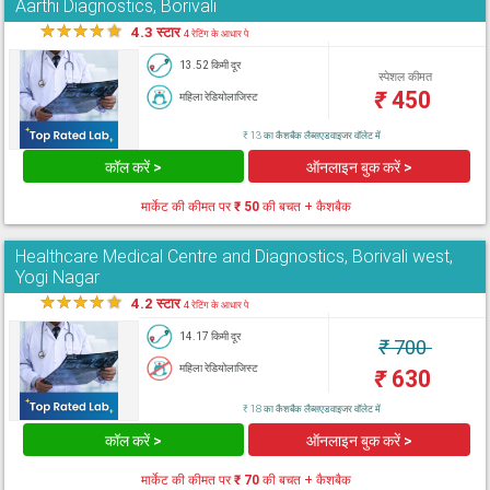
Aarthi Diagnostics, Borivali
★
★
★
★
★
4.3 स्टार
4 रेटिंग के आधार पे
13.52 किमी दूर
स्पेशल कीमत
₹
450
महिला रेडियोलाजिस्ट
₹ 13 का कैशबैक लैब्सएडवाइजर वॉलेट में
कॉल करें >
ऑनलाइन बुक करें >
मार्केट की कीमत पर
₹ 50
की बचत + कैशबैक
Healthcare Medical Centre and Diagnostics, Borivali west,
Yogi Nagar
★
★
★
★
★
4.2 स्टार
4 रेटिंग के आधार पे
14.17 किमी दूर
₹
700
महिला रेडियोलाजिस्ट
₹
630
₹ 18 का कैशबैक लैब्सएडवाइजर वॉलेट में
कॉल करें >
ऑनलाइन बुक करें >
मार्केट की कीमत पर
₹ 70
की बचत + कैशबैक