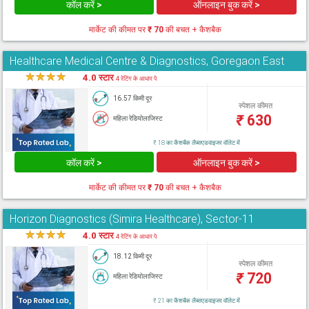
कॉल करें >
ऑनलाइन बुक करें >
मार्केट की कीमत पर
₹ 70
की बचत + कैशबैक
Healthcare Medical Centre & Diagnostics, Goregaon East
★
★
★
★
★
4.0 स्टार
4 रेटिंग के आधार पे
16.57 किमी दूर
स्पेशल कीमत
₹
630
महिला रेडियोलाजिस्ट
₹ 18 का कैशबैक लैब्सएडवाइजर वॉलेट में
कॉल करें >
ऑनलाइन बुक करें >
मार्केट की कीमत पर
₹ 70
की बचत + कैशबैक
Horizon Diagnostics (Simira Healthcare), Sector-11
★
★
★
★
★
4.0 स्टार
4 रेटिंग के आधार पे
18.12 किमी दूर
स्पेशल कीमत
₹
720
महिला रेडियोलाजिस्ट
₹ 21 का कैशबैक लैब्सएडवाइजर वॉलेट में