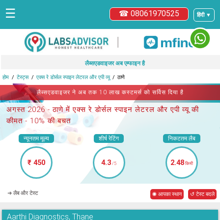
☰
☎ 08061970525
हिंदी ▼
|
लैब्सएडवाइजर अब एम्फाइन है
होम
टेस्ट्स
एक्स रे डोर्सल स्पाइन लेटरल और एपी व्यू
ठाणे
लैब्सएडवाइजर ने अब तक 10 लाख कस्टमर्स को सर्विस दिया है
अगस्त 2026 -
ठाणे में एक्स रे डोर्सल स्पाइन लेटरल और एपी व्यू
की
कीमत - 10% की बचत
न्यूनतम मूल्य
शीर्ष रेटिंग
निकटतम लैब
₹ 450
4.3
2.48
/5
किमी
➜ लैब और टेस्ट
◉ आपका स्थान
↺ टेस्ट बदले
Aarthi Diagnostics, Thane