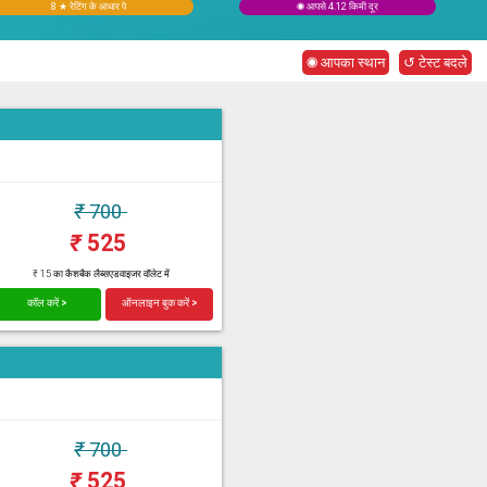
8 ★ रेटिंग के आधार पे
◉ आपसे 4.12 किमी दूर
◉ आपका स्थान
↺ टेस्ट बदले
₹
700
₹
525
₹ 15 का कैशबैक लैब्सएडवाइजर वॉलेट में
कॉल करें >
ऑनलाइन बुक करें >
₹
700
₹
525