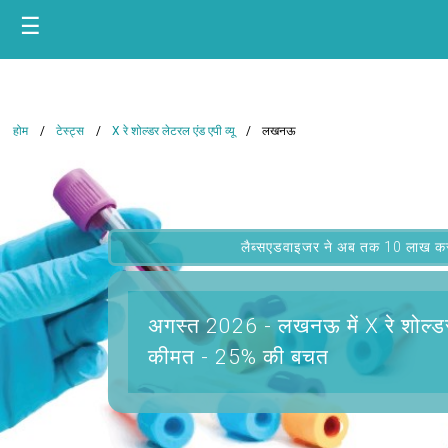
☰
होम
टेस्ट्स
X रे शोल्डर लेटरल एंड एपी व्यू
लखनऊ
लैब्सएडवाइजर ने अब तक 10 लाख कस्टम
अगस्त 2026 -
लखनऊ में X रे शोल्डर
कीमत - 25% की बचत