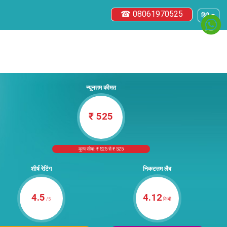
☎ 08061970525
हिंदी ▼
न्यूनतम कीमत
₹ 525
मूल्य सीमा: ₹ 525 से ₹ 525
शीर्ष रेटिंग
निकटतम लैब
4.5
4.12
/5
किमी