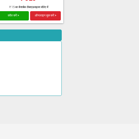
₹ 15 का कैशबैक लैब्सएडवाइजर वॉलेट में
कॉल करें >
ऑनलाइन बुक करें >