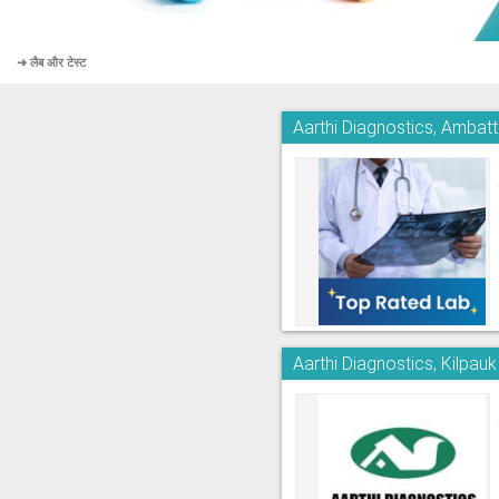
➜ लैब और टेस्ट
Aarthi Diagnostics, Ambatt
Aarthi Diagnostics, Kilpauk