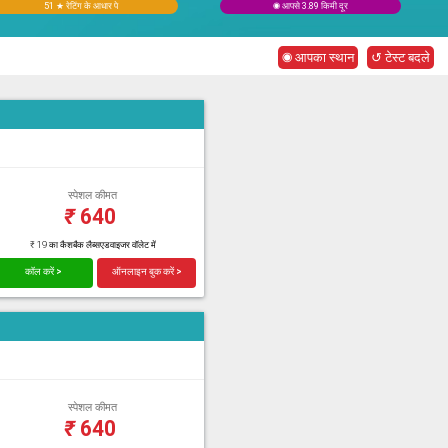
51 ★ रेटिंग के आधार पे
◉ आपसे 3.89 किमी दूर
◉ आपका स्थान
↺ टेस्ट बदले
स्पेशल कीमत
₹
640
₹ 19 का कैशबैक लैब्सएडवाइजर वॉलेट में
कॉल करें >
ऑनलाइन बुक करें >
स्पेशल कीमत
₹
640