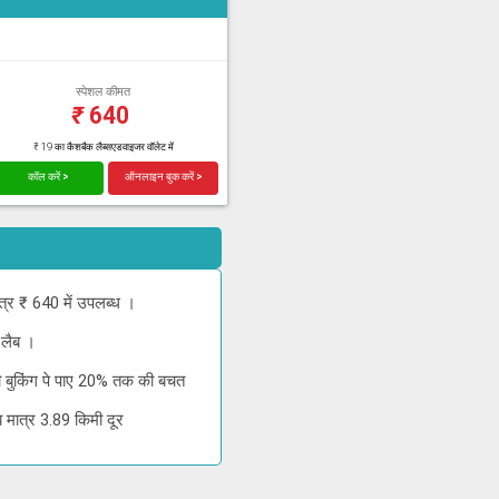
स्पेशल कीमत
₹
640
₹ 19 का कैशबैक लैब्सएडवाइजर वॉलेट में
कॉल करें >
ऑनलाइन बुक करें >
्र ₹ 640 में उपलब्ध ।
 लैब ।
 बुकिंग पे पाए 20% तक की बचत
मात्र 3.89 किमी दूर