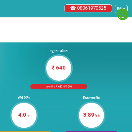
☎ 08061970525
हिंदी ▼
न्यूनतम कीमत
₹ 640
मूल्य सीमा: ₹ 640 से ₹ 640
शीर्ष रेटिंग
निकटतम लैब
4.0
3.89
/5
किमी