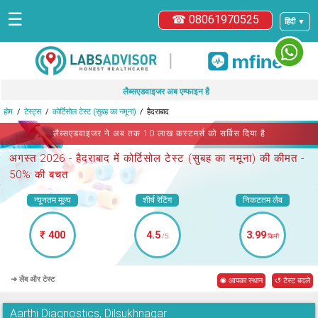
☰
☎ 08061970525
हिंदी ▼
|
लैब्सएडवाइजर अब एम्फाइन है
होम
टेस्ट्स
कोर्टिसोल टेस्ट (सुबह का नमूना)
हैदराबाद
लैब्सएडवाइजर ने अब तक 10 लाख कस्टमर्स को सर्विस दिया है
अगस्त 2026 -
हैदराबाद में कोर्टिसोल टेस्ट (सुबह का नमूना)
की कीमत -
50% की बचत
न्यूनतम मूल्य
शीर्ष रेटिंग
निकटतम लैब
₹ 400
4.5
3.99
/5
किमी
➜ लैब और टेस्ट
◉ आपका स्थान
↺ टेस्ट बदले
Aarthi Diagnostics, Dilsukhnagar