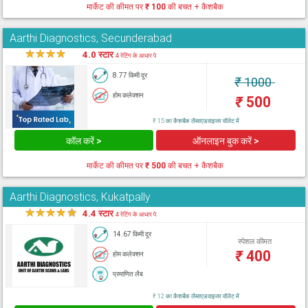
मार्केट की कीमत पर
₹ 100
की बचत + कैशबैक
Aarthi Diagnostics, Secunderabad
★
★
★
★
★
4.0 स्टार
4 रेटिंग के आधार पे
8.77 किमी दूर
₹
1000
होम कलेक्शन
₹
500
₹ 15 का कैशबैक लैब्सएडवाइजर वॉलेट में
कॉल करें >
ऑनलाइन बुक करें >
मार्केट की कीमत पर
₹ 500
की बचत + कैशबैक
Aarthi Diagnostics, Kukatpally
★
★
★
★
★
4.4 स्टार
4 रेटिंग के आधार पे
14.67 किमी दूर
स्पेशल कीमत
₹
400
होम कलेक्शन
प्रमाणित लैब
₹ 12 का कैशबैक लैब्सएडवाइजर वॉलेट में