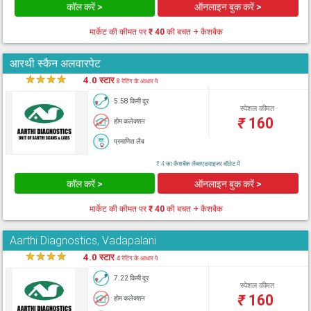
कॉल करें >
ऑनलाइन बुक करें >
मार्केट की कीमत पर
₹ 40
की बचत + कैशबैक
आरथी स्कैन अलवारपेट
★
★
★
★
★
4.0 स्टार
8 रेटिंग के आधार पे
5.58 किमी दूर
स्पेशल कीमत
₹
160
होम कलेक्शन
प्रमाणित लैब
₹ 4 का कैशबैक लैब्सएडवाइजर वॉलेट में
कॉल करें >
ऑनलाइन बुक करें >
मार्केट की कीमत पर
₹ 40
की बचत + कैशबैक
Aarthi Diagnostics, Vadapalani
★
★
★
★
★
4.0 स्टार
4 रेटिंग के आधार पे
7.22 किमी दूर
स्पेशल कीमत
₹
160
होम कलेक्शन