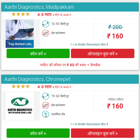
Aarthi Diagnostics, Madipakkam
★
★
★
★
★
4.0 स्टार
4 रेटिंग के आधार पे
15.93 किमी दूर
₹
200
होम कलेक्शन
₹
160
₹ 4 का कैशबैक लैब्सएडवाइजर वॉलेट में
कॉल करें >
ऑनलाइन बुक करें >
मार्केट की कीमत पर
₹ 40
की बचत + कैशबैक
Aarthi Diagnostics, Chromepet
★
★
★
★
★
4.0 स्टार
4 रेटिंग के आधार पे
19.63 किमी दूर
स्पेशल कीमत
₹
160
होम कलेक्शन
प्रमाणित लैब
₹ 4 का कैशबैक लैब्सएडवाइजर वॉलेट में
कॉल करें >
ऑनलाइन बुक करें >