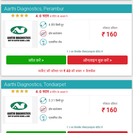
Aarthi Diagnostics, Perambur
★
★
★
★
★
4.0 स्टार
4 रेटिंग के आधार पे
4.89 किमी दूर
स्पेशल कीमत
₹
160
होम कलेक्शन
प्रमाणित लैब
₹ 4 का कैशबैक लैब्सएडवाइजर वॉलेट में
कॉल करें >
ऑनलाइन बुक करें >
मार्केट की कीमत पर
₹ 40
की बचत + कैशबैक
Aarthi Diagnostics, Tondiarpet
★
★
★
★
★
4.0 स्टार
4 रेटिंग के आधार पे
5.31 किमी दूर
स्पेशल कीमत
₹
160
होम कलेक्शन
प्रमाणित लैब
₹ 4 का कैशबैक लैब्सएडवाइजर वॉलेट में