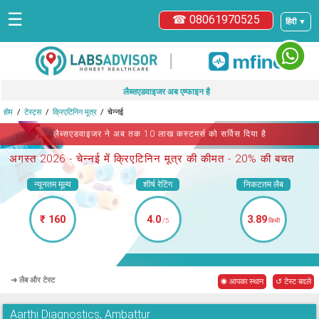
☰
☎ 08061970525
हिंदी ▼
|
लैब्सएडवाइजर अब एम्फाइन है
होम
टेस्ट्स
क्रिएटिनिन मूत्र
चेन्नई
लैब्सएडवाइजर ने अब तक 10 लाख कस्टमर्स को सर्विस दिया है
अगस्त 2026 -
चेन्नई में क्रिएटिनिन मूत्र
की कीमत - 20% की बचत
न्यूनतम मूल्य
शीर्ष रेटिंग
निकटतम लैब
₹ 160
4.0
3.89
/5
किमी
➜ लैब और टेस्ट
◉ आपका स्थान
↺ टेस्ट बदले
Aarthi Diagnostics, Ambattur