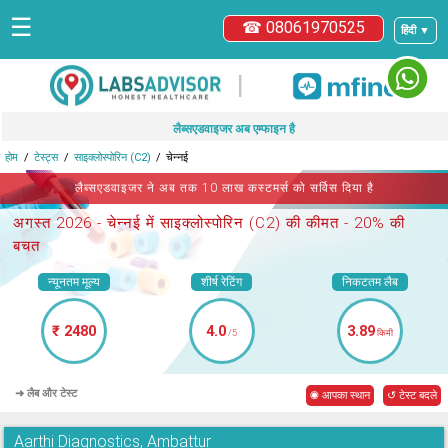
☰
☎ 08061970525
हिंदी ▼
|
लैब्सएडवाइजर अब एम्फाइन है
होम
टेस्ट्स
साइक्लोस्पोरिन (C2)
चेन्नई
लैब्सएडवाइजर ने अब तक 10 लाख कस्टमर्स को सर्विस दिया है
अगस्त 2026 -
चेन्नई में साइक्लोस्पोरिन (C2)
की कीमत - 20% की
बचत
न्यूनतम मूल्य
शीर्ष रेटिंग
निकटतम लैब
₹ 2480
4.0
3.89
/5
किमी
➜ लैब और टेस्ट
◉ आपका स्थान
↺ टेस्ट बदले
Aarthi Diagnostics, Ambattur