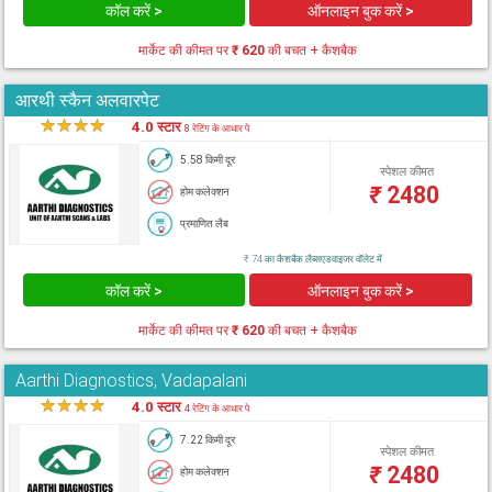
कॉल करें >
ऑनलाइन बुक करें >
मार्केट की कीमत पर
₹ 620
की बचत + कैशबैक
आरथी स्कैन अलवारपेट
★
★
★
★
★
4.0 स्टार
8 रेटिंग के आधार पे
5.58 किमी दूर
स्पेशल कीमत
₹
2480
होम कलेक्शन
प्रमाणित लैब
₹ 74 का कैशबैक लैब्सएडवाइजर वॉलेट में
कॉल करें >
ऑनलाइन बुक करें >
मार्केट की कीमत पर
₹ 620
की बचत + कैशबैक
Aarthi Diagnostics, Vadapalani
★
★
★
★
★
4.0 स्टार
4 रेटिंग के आधार पे
7.22 किमी दूर
स्पेशल कीमत
₹
2480
होम कलेक्शन