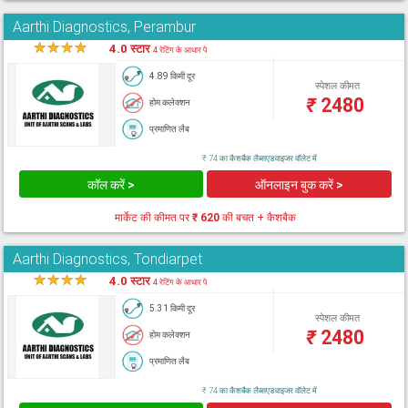
Aarthi Diagnostics, Perambur
★
★
★
★
★
4.0 स्टार
4 रेटिंग के आधार पे
4.89 किमी दूर
स्पेशल कीमत
₹
2480
होम कलेक्शन
प्रमाणित लैब
₹ 74 का कैशबैक लैब्सएडवाइजर वॉलेट में
कॉल करें >
ऑनलाइन बुक करें >
मार्केट की कीमत पर
₹ 620
की बचत + कैशबैक
Aarthi Diagnostics, Tondiarpet
★
★
★
★
★
4.0 स्टार
4 रेटिंग के आधार पे
5.31 किमी दूर
स्पेशल कीमत
₹
2480
होम कलेक्शन
प्रमाणित लैब
₹ 74 का कैशबैक लैब्सएडवाइजर वॉलेट में