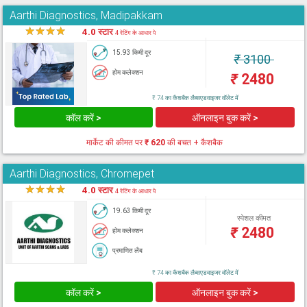
Aarthi Diagnostics, Madipakkam
★
★
★
★
★
4.0 स्टार
4 रेटिंग के आधार पे
15.93 किमी दूर
₹
3100
होम कलेक्शन
₹
2480
₹ 74 का कैशबैक लैब्सएडवाइजर वॉलेट में
कॉल करें >
ऑनलाइन बुक करें >
मार्केट की कीमत पर
₹ 620
की बचत + कैशबैक
Aarthi Diagnostics, Chromepet
★
★
★
★
★
4.0 स्टार
4 रेटिंग के आधार पे
19.63 किमी दूर
स्पेशल कीमत
₹
2480
होम कलेक्शन
प्रमाणित लैब
₹ 74 का कैशबैक लैब्सएडवाइजर वॉलेट में
कॉल करें >
ऑनलाइन बुक करें >