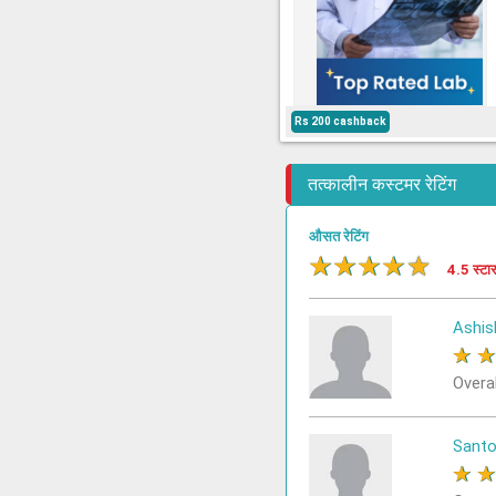
Rs 200 cashback
तत्कालीन कस्टमर रेटिंग
औसत रेटिंग
★
★
★
★
★
4.5 स्टा
Ashis
★
Overa
Sant
★