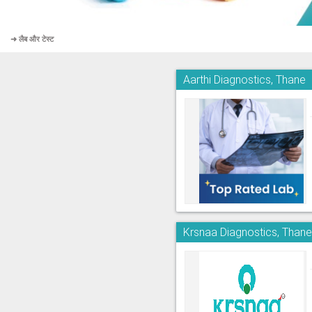
➜ लैब और टेस्ट
Aarthi Diagnostics, Thane
Krsnaa Diagnostics, Than