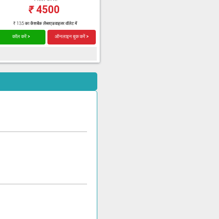
₹
4500
₹ 135 का कैशबैक लैब्सएडवाइजर वॉलेट में
कॉल करें >
ऑनलाइन बुक करें >