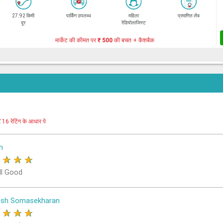
27.92 किमी
पार्किंग उपलब्ध
महिला
प्रमाणित लैब
दूर
रेडियोलाजिस्ट
मार्केट की कीमत पर
₹ 500
की बचत + कैशबैक
र
16 रेटिंग के आधार पे
h
★
★
★
★
ll Good
osh Somasekharan
★
★
★
★