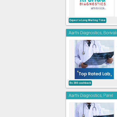
Expect a Long Waiting Time
Aarthi Diagnostics, Borivali
Rs 200 cashback
Aarthi Diagnostics, Parel