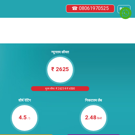
☎ 08061970525
हिंदी ▼
न्यूनतम कीमत
₹ 2625
मूल्य सीमा: ₹ 2625 से ₹ 4500
शीर्ष रेटिंग
निकटतम लैब
4.5
2.48
/5
किमी