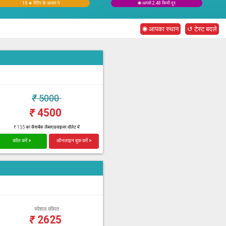
16 ★ रेटिंग के आधार पे
◉ आपसे 2.48 किमी दूर
◉ आपका स्थान
↺ टेस्ट बदले
₹
5000
₹
4500
₹ 135 का कैशबैक लैब्सएडवाइजर वॉलेट में
कॉल करें >
ऑनलाइन बुक करें >
स्पेशल कीमत
₹
2625