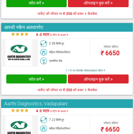
कॉल करें >
ऑनलाइन बुक करें >
मार्केट की कीमत पर
₹ 350
की बचत + कैशबैक
आरथी स्कैन अलवारपेट
★
★
★
★
★
4.0 स्टार
8 रेटिंग के आधार पे
5.58 किमी दूर
स्पेशल कीमत
₹
6650
महिला रेडियोलाजिस्ट
प्रमाणित लैब
₹ 199 का कैशबैक लैब्सएडवाइजर वॉलेट में
कॉल करें >
ऑनलाइन बुक करें >
मार्केट की कीमत पर
₹ 350
की बचत + कैशबैक
Aarthi Diagnostics, Vadapalani
★
★
★
★
★
4.0 स्टार
4 रेटिंग के आधार पे
7.22 किमी दूर
स्पेशल कीमत
₹
6650
महिला रेडियोलाजिस्ट