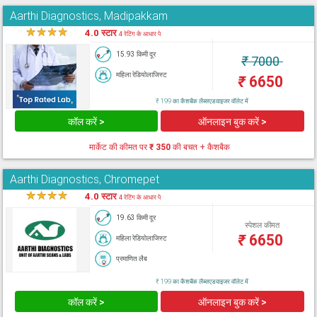
Aarthi Diagnostics, Madipakkam
★
★
★
★
★
4.0 स्टार
4 रेटिंग के आधार पे
15.93 किमी दूर
₹
7000
महिला रेडियोलाजिस्ट
₹
6650
₹ 199 का कैशबैक लैब्सएडवाइजर वॉलेट में
कॉल करें >
ऑनलाइन बुक करें >
मार्केट की कीमत पर
₹ 350
की बचत + कैशबैक
Aarthi Diagnostics, Chromepet
★
★
★
★
★
4.0 स्टार
4 रेटिंग के आधार पे
19.63 किमी दूर
स्पेशल कीमत
₹
6650
महिला रेडियोलाजिस्ट
प्रमाणित लैब
₹ 199 का कैशबैक लैब्सएडवाइजर वॉलेट में
कॉल करें >
ऑनलाइन बुक करें >