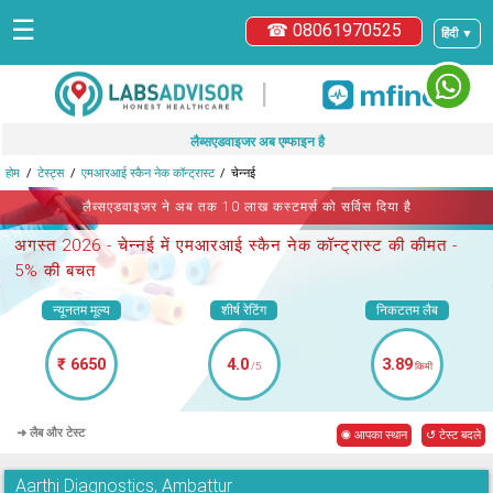
☰
☎ 08061970525
हिंदी ▼
|
लैब्सएडवाइजर अब एम्फाइन है
होम
टेस्ट्स
एमआरआई स्कैन नेक कॉन्ट्रास्ट
चेन्नई
लैब्सएडवाइजर ने अब तक 10 लाख कस्टमर्स को सर्विस दिया है
अगस्त 2026 -
चेन्नई में एमआरआई स्कैन नेक कॉन्ट्रास्ट
की कीमत -
5% की बचत
न्यूनतम मूल्य
शीर्ष रेटिंग
निकटतम लैब
₹ 6650
4.0
3.89
/5
किमी
➜ लैब और टेस्ट
◉ आपका स्थान
↺ टेस्ट बदले
Aarthi Diagnostics, Ambattur