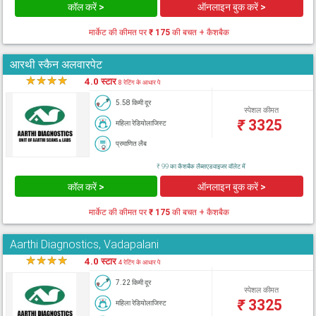
कॉल करें >
ऑनलाइन बुक करें >
मार्केट की कीमत पर
₹ 175
की बचत + कैशबैक
आरथी स्कैन अलवारपेट
★
★
★
★
★
4.0 स्टार
8 रेटिंग के आधार पे
5.58 किमी दूर
स्पेशल कीमत
₹
3325
महिला रेडियोलाजिस्ट
प्रमाणित लैब
₹ 99 का कैशबैक लैब्सएडवाइजर वॉलेट में
कॉल करें >
ऑनलाइन बुक करें >
मार्केट की कीमत पर
₹ 175
की बचत + कैशबैक
Aarthi Diagnostics, Vadapalani
★
★
★
★
★
4.0 स्टार
4 रेटिंग के आधार पे
7.22 किमी दूर
स्पेशल कीमत
₹
3325
महिला रेडियोलाजिस्ट