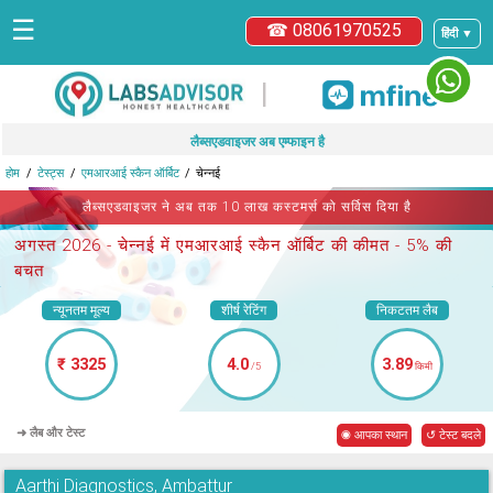
☰
☎ 08061970525
हिंदी ▼
|
लैब्सएडवाइजर अब एम्फाइन है
होम
टेस्ट्स
एमआरआई स्कैन ऑर्बिट
चेन्नई
लैब्सएडवाइजर ने अब तक 10 लाख कस्टमर्स को सर्विस दिया है
अगस्त 2026 -
चेन्नई में एमआरआई स्कैन ऑर्बिट
की कीमत - 5% की
बचत
न्यूनतम मूल्य
शीर्ष रेटिंग
निकटतम लैब
₹ 3325
4.0
3.89
/5
किमी
➜ लैब और टेस्ट
◉ आपका स्थान
↺ टेस्ट बदले
Aarthi Diagnostics, Ambattur