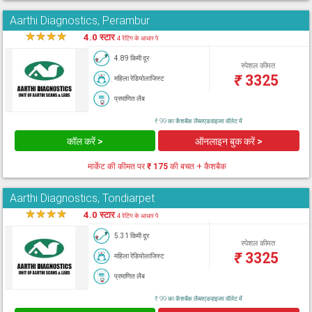
Aarthi Diagnostics, Perambur
★
★
★
★
★
4.0 स्टार
4 रेटिंग के आधार पे
4.89 किमी दूर
स्पेशल कीमत
₹
3325
महिला रेडियोलाजिस्ट
प्रमाणित लैब
₹ 99 का कैशबैक लैब्सएडवाइजर वॉलेट में
कॉल करें >
ऑनलाइन बुक करें >
मार्केट की कीमत पर
₹ 175
की बचत + कैशबैक
Aarthi Diagnostics, Tondiarpet
★
★
★
★
★
4.0 स्टार
4 रेटिंग के आधार पे
5.31 किमी दूर
स्पेशल कीमत
₹
3325
महिला रेडियोलाजिस्ट
प्रमाणित लैब
₹ 99 का कैशबैक लैब्सएडवाइजर वॉलेट में