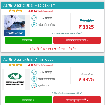
Aarthi Diagnostics, Madipakkam
★
★
★
★
★
4.0 स्टार
4 रेटिंग के आधार पे
15.93 किमी दूर
₹
3500
महिला रेडियोलाजिस्ट
₹
3325
₹ 99 का कैशबैक लैब्सएडवाइजर वॉलेट में
कॉल करें >
ऑनलाइन बुक करें >
मार्केट की कीमत पर
₹ 175
की बचत + कैशबैक
Aarthi Diagnostics, Chromepet
★
★
★
★
★
4.0 स्टार
4 रेटिंग के आधार पे
19.63 किमी दूर
स्पेशल कीमत
₹
3325
महिला रेडियोलाजिस्ट
प्रमाणित लैब
₹ 99 का कैशबैक लैब्सएडवाइजर वॉलेट में
कॉल करें >
ऑनलाइन बुक करें >