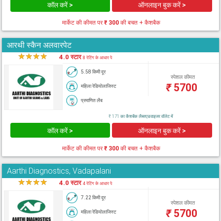
कॉल करें >
ऑनलाइन बुक करें >
मार्केट की कीमत पर
₹ 300
की बचत + कैशबैक
आरथी स्कैन अलवारपेट
★
★
★
★
★
4.0 स्टार
8 रेटिंग के आधार पे
5.58 किमी दूर
स्पेशल कीमत
₹
5700
महिला रेडियोलाजिस्ट
प्रमाणित लैब
₹ 171 का कैशबैक लैब्सएडवाइजर वॉलेट में
कॉल करें >
ऑनलाइन बुक करें >
मार्केट की कीमत पर
₹ 300
की बचत + कैशबैक
Aarthi Diagnostics, Vadapalani
★
★
★
★
★
4.0 स्टार
4 रेटिंग के आधार पे
7.22 किमी दूर
स्पेशल कीमत
₹
5700
महिला रेडियोलाजिस्ट