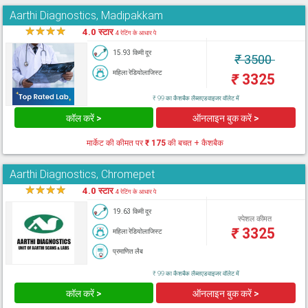
Aarthi Diagnostics, Madipakkam
★
★
★
★
★
4.0 स्टार
4 रेटिंग के आधार पे
15.93 किमी दूर
₹
3500
महिला रेडियोलाजिस्ट
₹
3325
₹ 99 का कैशबैक लैब्सएडवाइजर वॉलेट में
कॉल करें >
ऑनलाइन बुक करें >
मार्केट की कीमत पर
₹ 175
की बचत + कैशबैक
Aarthi Diagnostics, Chromepet
★
★
★
★
★
4.0 स्टार
4 रेटिंग के आधार पे
19.63 किमी दूर
स्पेशल कीमत
₹
3325
महिला रेडियोलाजिस्ट
प्रमाणित लैब
₹ 99 का कैशबैक लैब्सएडवाइजर वॉलेट में
कॉल करें >
ऑनलाइन बुक करें >