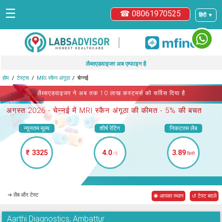
☰
☎ 08061970525
हिंदी ▼
|
लैब्सएडवाइजर अब एम्फाइन है
होम
टेस्ट्स
MRI स्कैन अंगूठा
चेन्नई
लैब्सएडवाइजर ने अब तक 10 लाख कस्टमर्स को सर्विस दिया है
अगस्त 2026 -
चेन्नई में MRI स्कैन अंगूठा
की कीमत - 5% की बचत
न्यूनतम मूल्य
शीर्ष रेटिंग
निकटतम लैब
₹ 3325
4.0
3.89
/5
किमी
➜ लैब और टेस्ट
◉ आपका स्थान
↺ टेस्ट बदले
Aarthi Diagnostics, Ambattur