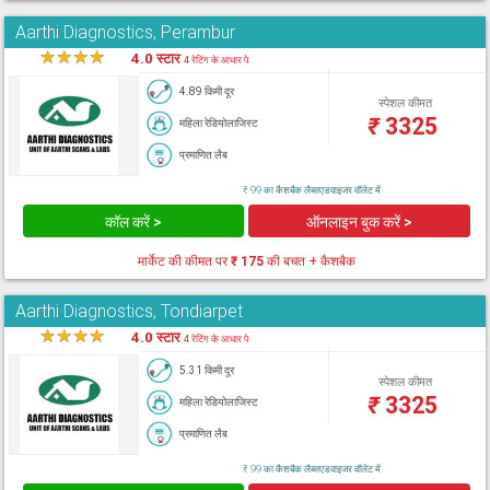
Aarthi Diagnostics, Perambur
★
★
★
★
★
4.0 स्टार
4 रेटिंग के आधार पे
4.89 किमी दूर
स्पेशल कीमत
₹
3325
महिला रेडियोलाजिस्ट
प्रमाणित लैब
₹ 99 का कैशबैक लैब्सएडवाइजर वॉलेट में
कॉल करें >
ऑनलाइन बुक करें >
मार्केट की कीमत पर
₹ 175
की बचत + कैशबैक
Aarthi Diagnostics, Tondiarpet
★
★
★
★
★
4.0 स्टार
4 रेटिंग के आधार पे
5.31 किमी दूर
स्पेशल कीमत
₹
3325
महिला रेडियोलाजिस्ट
प्रमाणित लैब
₹ 99 का कैशबैक लैब्सएडवाइजर वॉलेट में