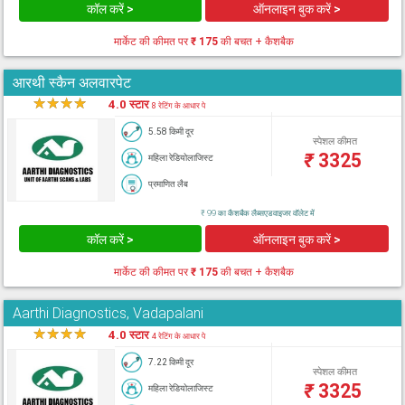
कॉल करें >
ऑनलाइन बुक करें >
मार्केट की कीमत पर
₹ 175
की बचत + कैशबैक
आरथी स्कैन अलवारपेट
★
★
★
★
★
4.0 स्टार
8 रेटिंग के आधार पे
5.58 किमी दूर
स्पेशल कीमत
₹
3325
महिला रेडियोलाजिस्ट
प्रमाणित लैब
₹ 99 का कैशबैक लैब्सएडवाइजर वॉलेट में
कॉल करें >
ऑनलाइन बुक करें >
मार्केट की कीमत पर
₹ 175
की बचत + कैशबैक
Aarthi Diagnostics, Vadapalani
★
★
★
★
★
4.0 स्टार
4 रेटिंग के आधार पे
7.22 किमी दूर
स्पेशल कीमत
₹
3325
महिला रेडियोलाजिस्ट