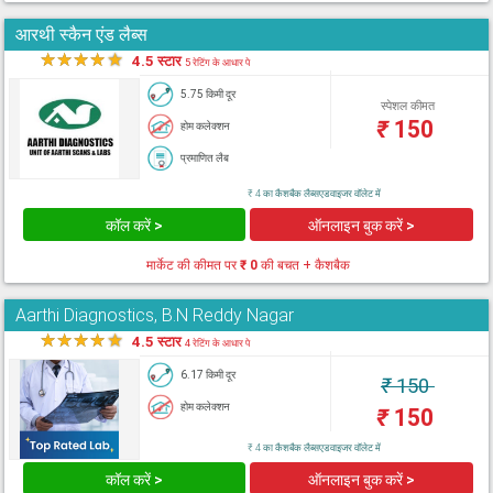
आरथी स्कैन एंड लैब्स
★
★
★
★
★
4.5 स्टार
5 रेटिंग के आधार पे
5.75 किमी दूर
स्पेशल कीमत
₹
150
होम कलेक्शन
प्रमाणित लैब
₹ 4 का कैशबैक लैब्सएडवाइजर वॉलेट में
कॉल करें >
ऑनलाइन बुक करें >
मार्केट की कीमत पर
₹ 0
की बचत + कैशबैक
Aarthi Diagnostics, B.N Reddy Nagar
★
★
★
★
★
4.5 स्टार
4 रेटिंग के आधार पे
6.17 किमी दूर
₹
150
होम कलेक्शन
₹
150
₹ 4 का कैशबैक लैब्सएडवाइजर वॉलेट में
कॉल करें >
ऑनलाइन बुक करें >