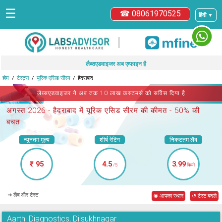
☰
☎ 08061970525
हिंदी ▼
|
लैब्सएडवाइजर अब एम्फाइन है
होम
टेस्ट्स
यूरिक एसिड सीरम
हैदराबाद
लैब्सएडवाइजर ने अब तक 10 लाख कस्टमर्स को सर्विस दिया है
अगस्त 2026 -
हैदराबाद में यूरिक एसिड सीरम
की कीमत - 50% की
बचत
न्यूनतम मूल्य
शीर्ष रेटिंग
निकटतम लैब
₹ 95
4.5
3.99
/5
किमी
➜ लैब और टेस्ट
◉ आपका स्थान
↺ टेस्ट बदले
Aarthi Diagnostics, Dilsukhnagar