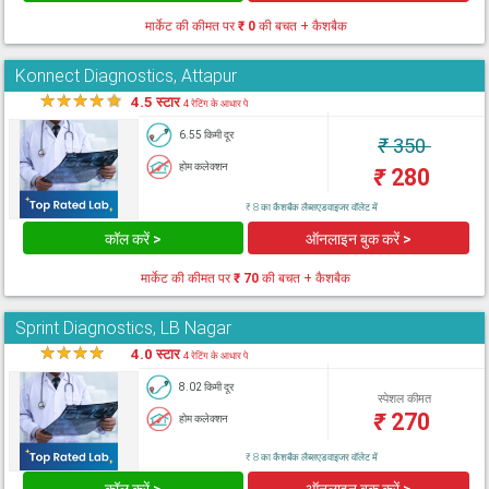
मार्केट की कीमत पर
₹ 0
की बचत + कैशबैक
Konnect Diagnostics, Attapur
★
★
★
★
★
4.5 स्टार
4 रेटिंग के आधार पे
6.55 किमी दूर
₹
350
होम कलेक्शन
₹
280
₹ 8 का कैशबैक लैब्सएडवाइजर वॉलेट में
कॉल करें >
ऑनलाइन बुक करें >
मार्केट की कीमत पर
₹ 70
की बचत + कैशबैक
Sprint Diagnostics, LB Nagar
★
★
★
★
★
4.0 स्टार
4 रेटिंग के आधार पे
8.02 किमी दूर
स्पेशल कीमत
₹
270
होम कलेक्शन
₹ 8 का कैशबैक लैब्सएडवाइजर वॉलेट में