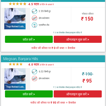
★
★
★
★
★
4.5 स्टार
4 रेटिंग के आधार पे
3.99 किमी दूर
स्पेशल कीमत
₹
150
होम कलेक्शन
प्रमाणित लैब
₹ 4 का कैशबैक लैब्सएडवाइजर वॉलेट में
कॉल करें >
ऑनलाइन बुक करें >
मार्केट की कीमत पर
₹ 0
की बचत + कैशबैक
Megsan, Banjara Hills
★
★
★
★
★
4.0 स्टार
4 रेटिंग के आधार पे
6.53 किमी दूर
₹
190
होम कलेक्शन
₹
95
₹ 2 का कैशबैक लैब्सएडवाइजर वॉलेट में
कॉल करें >
ऑनलाइन बुक करें >
मार्केट की कीमत पर
₹ 95
की बचत + कैशबैक