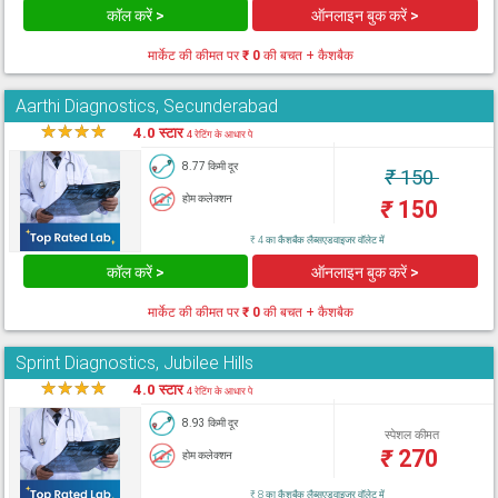
कॉल करें >
ऑनलाइन बुक करें >
मार्केट की कीमत पर
₹ 0
की बचत + कैशबैक
Aarthi Diagnostics, Secunderabad
★
★
★
★
★
4.0 स्टार
4 रेटिंग के आधार पे
8.77 किमी दूर
₹
150
होम कलेक्शन
₹
150
₹ 4 का कैशबैक लैब्सएडवाइजर वॉलेट में
कॉल करें >
ऑनलाइन बुक करें >
मार्केट की कीमत पर
₹ 0
की बचत + कैशबैक
Sprint Diagnostics, Jubilee Hills
★
★
★
★
★
4.0 स्टार
4 रेटिंग के आधार पे
8.93 किमी दूर
स्पेशल कीमत
₹
270
होम कलेक्शन
₹ 8 का कैशबैक लैब्सएडवाइजर वॉलेट में